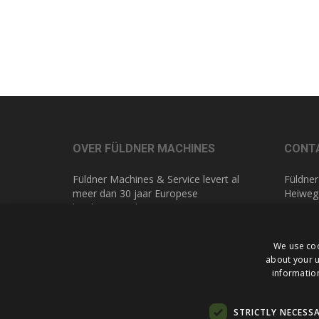
OVER FÜLDNER MACHINES
CONT
Füldner Machines & Service levert al
Füldner
meer dan 30 jaar Europese
Heiweg
kwaliteitsmachines voor
NL 616
glasbewerking. Hierdoor kennen we
de wereld van glasbewerking als geen
T
+31 (
We use coo
ander. Met maatwerk in advies en
E
info@
about your u
service bieden wij u altijd de beste
information
oplossing.
STRICTLY NECESS