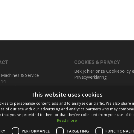
ACT
COOKIES & PRIVACY
Bekijk hier onze
Cookiepolicy
e
 Machines & Service
Privacyverklaring.
 14
1 DA Geleen
SOCIAL MEDIA
This website uses cookies
Linkedin
0)45 521 77 57
kies to personalise content, ads and to analyse our traffic. We also share 
fuldner.nl
se of our site with our advertising and analytics partners who may combine 
 that you’ve provided to them or that they’ve collected from your use of the
Read more
ARY
PERFORMANCE
TARGETING
FUNCTIONALI