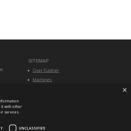
SITEMAP
n
Over Füldner
Machines
×
Service
Nieuws en events
information
it with other
Contact
ir services.
TY
UNCLASSIFIED