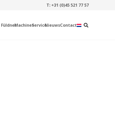
T:
+31 (0)45 521 77 57
 Füldner
Machines
Service
Nieuws
Contact