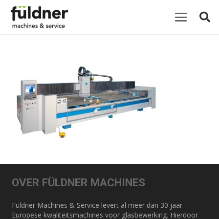
OVER FÜLDNER MACHINES
Füldner Machines & Service levert al meer dan 30 jaar
Europese kwaliteitsmachines voor glasbewerking. Hierdoor