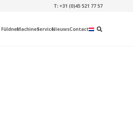
T:
+31 (0)45 521 77 57
 Füldner
Machines
Service
Nieuws
Contact