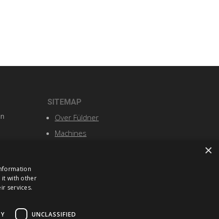
SITEMAP
n
Over Füldner
Machines
×
Service
Nieuws en events
information
it with other
Contact
ir services.
TY
UNCLASSIFIED