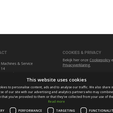
ACT
COOKIES & PRIVACY
Bekijk hier onze
Cookiepolicy
e
 Machines & Service
Privacyverklaring.
 14
1 DA Geleen
SOCIAL MEDIA
This website uses cookies
Linkedin
0)45 521 77 57
kies to personalise content, ads and to analyse our traffic. We also share 
fuldner.nl
se of our site with our advertising and analytics partners who may combine 
 that you’ve provided to them or that they’ve collected from your use of the
Read more
ARY
PERFORMANCE
TARGETING
FUNCTIONALI