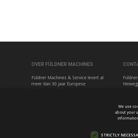
OVER FÜLDNER MACHINES
CONT
Füldner Machines & Service levert al
Füldner
meer dan 30 jaar Europese
Heiweg
kwaliteitsmachines voor
NL 616
glasbewerking. Hierdoor kennen we
de wereld van glasbewerking als geen
T
+31 (
We use coo
ander. Met maatwerk in advies en
E
info@
about your u
service bieden wij u altijd de beste
information
oplossing.
STRICTLY NECESS