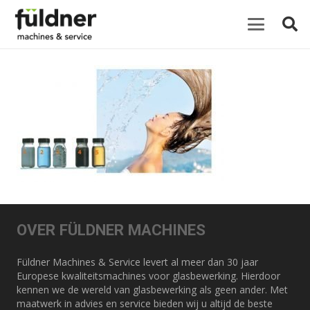
OVER FÜLDNER MACHINES
Füldner Machines & Service levert al meer dan 30 jaar
Europese kwaliteitsmachines voor glasbewerking. Hierdoor
kennen we de wereld van glasbewerking als geen ander. Met
maatwerk in advies en service bieden wij u altijd de beste