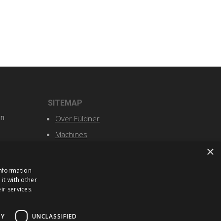
SITEMAP
n
Over Füldner
Machines
×
Service
Nieuws en events
information
it with other
Contact
ir services.
TY
UNCLASSIFIED