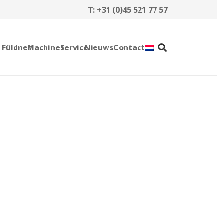
T:
+31 (0)45 521 77 57
 Füldner
Machines
Service
Nieuws
Contact