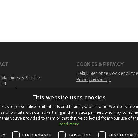
ACT
COOKIES & PRIVACY
Bekijk hier onze
Cookiepolicy
e
 Machines & Service
Privacyverklaring.
 14
1 DA Geleen
SOCIAL MEDIA
This website uses cookies
Linkedin
0)45 521 77 57
kies to personalise content, ads and to analyse our traffic. We also share 
fuldner.nl
se of our site with our advertising and analytics partners who may combine 
 that you’ve provided to them or that they’ve collected from your use of the
Read more
ARY
PERFORMANCE
TARGETING
FUNCTIONALI