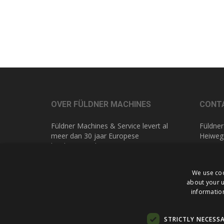
OVER FÜLDNER MACHINES
CONT
Füldner Machines & Service levert al
Füldner
meer dan 30 jaar Europese
Heiweg
kwaliteitsmachines voor
NL 616
glasbewerking. Hierdoor kennen we
de wereld van glasbewerking als geen
T
+31 (
We use coo
ander. Met maatwerk in advies en
E
info@
about your u
service bieden wij u altijd de beste
information
oplossing.
STRICTLY NECESS