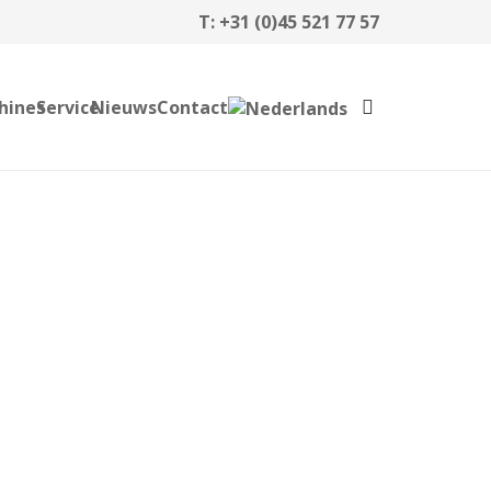
T:
+31 (0)45 521 77 57
hines
Service
Nieuws
Contact