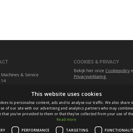
ACT
COOKIES & PRIVACY
Bekijk hier onze
Cookiepolicy
e
 Machines & Service
Privacyverklaring.
 14
1 DA Geleen
SOCIAL MEDIA
This website uses cookies
Linkedin
0)45 521 77 57
kies to personalise content, ads and to analyse our traffic. We also share 
fuldner.nl
se of our site with our advertising and analytics partners who may combine 
 that you’ve provided to them or that they’ve collected from your use of the
Read more
ARY
PERFORMANCE
TARGETING
FUNCTIONALI