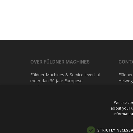
OVER FÜLDNER MACHINES
CONT
Füldner Machines & Service levert al
Füldner
meer dan 30 jaar Europese
Heiweg
kwaliteitsmachines voor
NL 616
glasbewerking. Hierdoor kennen we
de wereld van glasbewerking als geen
T
+31 (
We use coo
ander. Met maatwerk in advies en
E
info@
about your u
service bieden wij u altijd de beste
information
oplossing.
STRICTLY NECESS