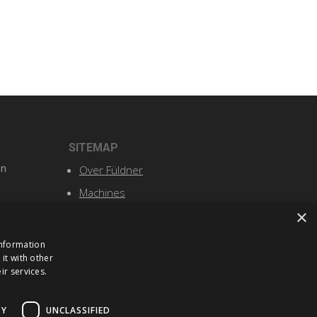
SITEMAP
n
Over Füldner
Machines
×
Service
Nieuws en events
information
it with other
Contact
ir services.
TY
UNCLASSIFIED