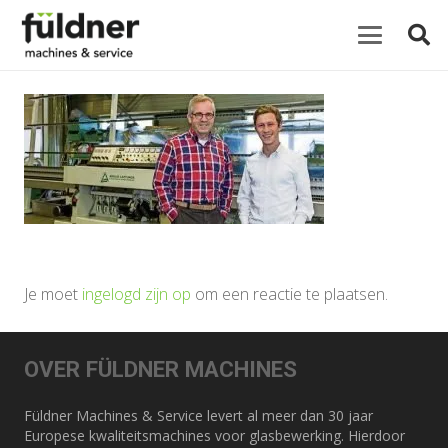
Je moet
ingelogd zijn op
om een reactie te plaatsen.
OVER FÜLDNER MACHINES
Füldner Machines & Service levert al meer dan 30 jaar
Europese kwaliteitsmachines voor glasbewerking. Hierdoor