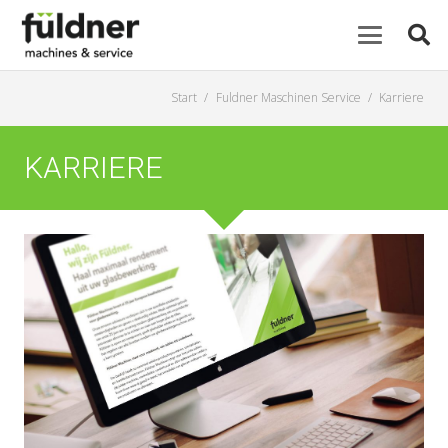
Start
/
Fuldner Maschinen Service
/
Karriere
KARRIERE