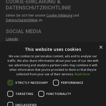
COOKIE-ERKLARÜNG &
DATENSCHUTZRICHTLINIE
Sehen Sie sich hier unsere
Cookie-Erklärung
und
Datenschutzrichtlinie
an.
SOCIAL MEDIA
Linkedin
×
This website uses cookies
SITEMAP
We use cookies to personalise content, ads and to analyse our
Über Füldner
traffic. We also share information about your use of our site with
our advertising and analytics partners who may combine it with
Maschinen
other information that you’ve provided to them or that they’ve
collected from your use of their services.
Read more
Service
STRICTLY NECESSARY
PERFORMANCE
Neuigkeiten und Veranstaltungen
Kontakt
TARGETING
FUNCTIONALITY
UNCLASSIFIED