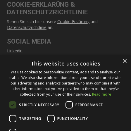
COOKIE-ERKLARÜNG &
DATENSCHUTZRICHTLINIE
Sehen Sie sich hier unsere
Cookie-Erklärung
und
Datenschutzrichtlinie
an.
SOCIAL MEDIA
Linkedin
×
This website uses cookies
SITEMAP
We use cookies to personalise content, ads and to analyse our
Über Füldner
traffic. We also share information about your use of our site with
our advertising and analytics partners who may combine it with
Maschinen
other information that you’ve provided to them or that they’ve
collected from your use of their services.
Read more
Service
STRICTLY NECESSARY
PERFORMANCE
Neuigkeiten und Veranstaltungen
Kontakt
TARGETING
FUNCTIONALITY