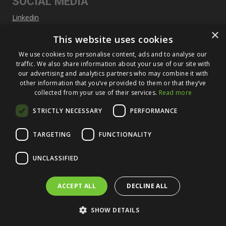
SOCIAL MEDIA
Linkedin
×
This website uses cookies
SITEMAP
We use cookies to personalise content, ads and to analyse our
Über Füldner
traffic. We also share information about your use of our site with
our advertising and analytics partners who may combine it with
Maschinen
other information that you’ve provided to them or that they’ve
collected from your use of their services.
Read more
Service
STRICTLY NECESSARY
PERFORMANCE
Neuigkeiten und Veranstaltungen
Kontakt
TARGETING
FUNCTIONALITY
UNCLASSIFIED
ACCEPT ALL
DECLINE ALL
SHOW DETAILS
© Copyright – Füldner Machines & Service