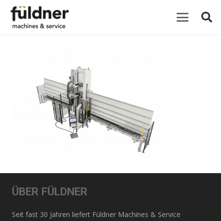
ÜBER FÜLDNER
Seit fast 30 Jahren liefert Füldner Machines & Service