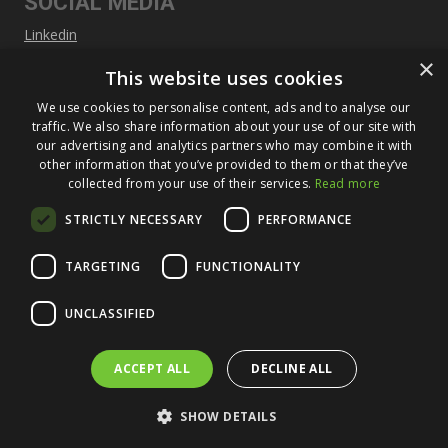
SOCIAL MEDIA
Linkedin
×
This website uses cookies
SITEMAP
We use cookies to personalise content, ads and to analyse our
Über Füldner
traffic. We also share information about your use of our site with
our advertising and analytics partners who may combine it with
Maschinen
other information that you’ve provided to them or that they’ve
collected from your use of their services.
Read more
Service
STRICTLY NECESSARY
PERFORMANCE
Neuigkeiten und Veranstaltungen
Kontakt
TARGETING
FUNCTIONALITY
UNCLASSIFIED
ACCEPT ALL
DECLINE ALL
SHOW DETAILS
© Copyright – Füldner Machines & Service