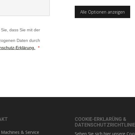
Alle Optionen anzeigen
Sie, dass Sie mit der
ezogenen Daten durch
nschutz-Erklärung.
*
AKT
COOKIE-ERKLARÜNG &
DATENSCHUTZRICHTLINI
 Machines & Service
Sehen Sie sich hier unsere
Coo