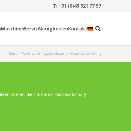
T:
+31 (0)45 521 77 57
ns
Maschinen
Service
Neuigkeiten
Kontakt
Start
/
Waterzuiveringsinstallaties
/
Wasseraufbereitung
n Stoffen, die z.B. bei der Glasbearbeitung