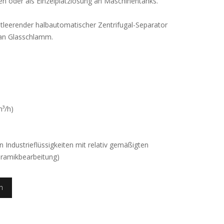
en oder als Einzelplatzlösung an Maschinentanks.
ntleerender halbautomatischer Zentrifugal-Separator
 an Glasschlamm.
³/h)
n Industrieflüssigkeiten mit relativ gemäßigten
eramikbearbeitung)
n