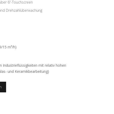
über 6“-Touchscreen
 und Drehzahlüberwachung
9/15 m³/h)
n Industrieflüssigkeiten mit relativ hohen
Glas- und Keramikbearbeitung)
n