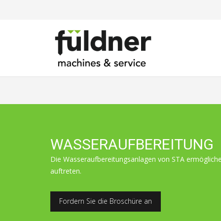
WASSERAUFBEREITUNG
Die Wasseraufbereitungsanlagen von STA ermöglichen
auftreten.
Fordern Sie die Broschüre an