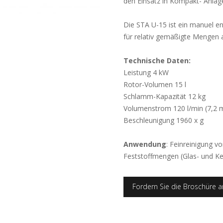
den Einsatz in Kompakt- Anlag
Die STA U-15 ist ein manuel e
für relativ gemäßigte Mengen
Technische Daten:
Leistung 4 kW
Rotor-Volumen 15 l
Schlamm-Kapazität 12 kg
Volumenstrom 120 l/min (7,2 m
Beschleunigung 1960 x g
Anwendung
: Feinreinigung vo
Feststoffmengen (Glas- und K
Fordern Sie die Broschüre a