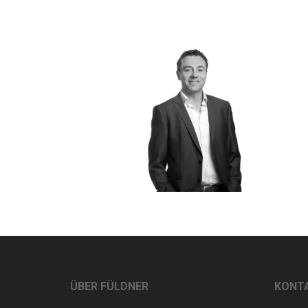
ÜBER FÜLDNER
KONT